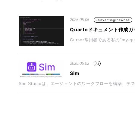
2025.05.05
ReinventingTheWheel
Quartoドキュメント作成
Cursor常用者である私の"my-quart
2025.05.02
AI
Sim
Sim Studioは、エージェントのワークフローを構築、テ