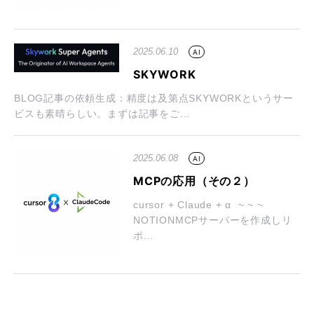
2025.06.10
AI
SKYWORK
BLOG記事の依頼生成：精度は及第点SKYWORKというサー
ビスも素晴らしい。まずは記事をご...
2025.06.08
AI
MCPの応用（その２）
cursor + Claude + α ~ ~ ~
NOTIONMCPサーバーを作成しリ
ポ...