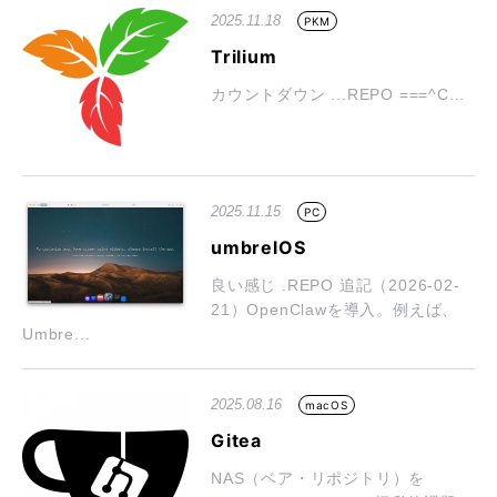
2025.11.18
PKM
Trilium
カウントダウン ...REPO ===^C...
2025.11.15
PC
umbrelOS
良い感じ .REPO 追記（2026-02-
21）OpenClawを導入。例えば、
Umbre...
2025.08.16
macOS
Gitea
NAS（ベア・リポジトリ）を