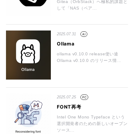
Gitea（OrbStack）へ極私的課題と
して「NAS（ベア...
2025.07.31
AI
Ollama
ollama v0.10.0 release使い途
Ollama v0.10.0 のリリース情...
2025.07.25
PC
FONT再考
Intel One Mono Typeface という
選択開発者のための新しいオープン
ソース...