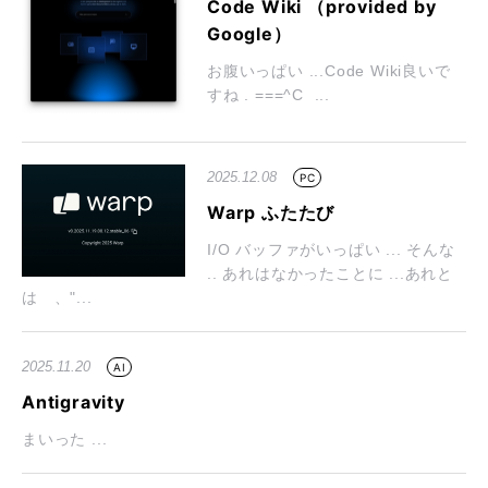
Code Wiki （provided by
Google）
お腹いっぱい ...Code Wiki良いで
すね . ===^C ...
2025.12.08
PC
Warp ふたたび
I/O バッファがいっぱい ... そんな
.. あれはなかったことに ...あれと
は 、"...
2025.11.20
AI
Antigravity
まいった ...