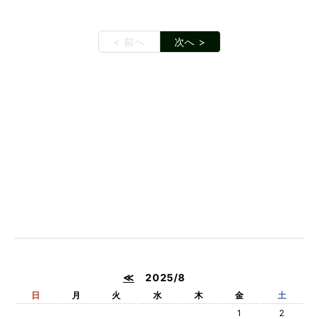
< 前へ
次へ >
≪
2025/8
日
月
火
水
木
金
土
1
2