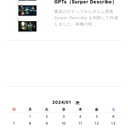
GPTs（Surper Describe）
書斎のスナップからポエム変換
Surper Describe を利用して作成
しました。画像の特...
2024/01
≫
日
月
火
水
木
金
土
1
2
3
4
5
6
7
8
9
10
11
12
13