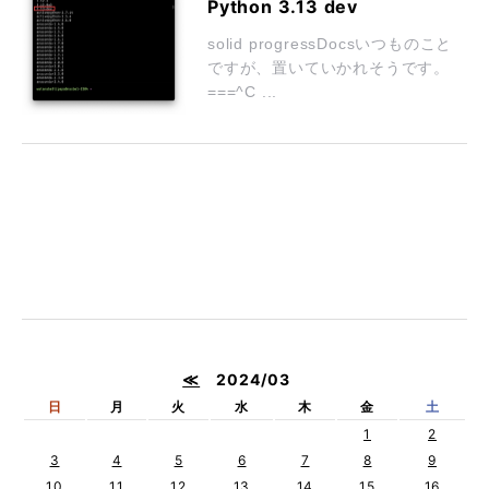
Python 3.13 dev
solid progressDocsいつものこと
ですが、置いていかれそうです。
===^C ...
≪
2024/03
日
月
火
水
木
金
土
1
2
3
4
5
6
7
8
9
10
11
12
13
14
15
16