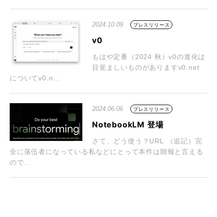
2024.10.09
プレスリリース
v0
もはや定番（2024 秋）v0の進化は
目覚ましいものがありますv0.net
についてv0.n...
2024.06.06
プレスリリース
NotebookLM 登場
さて、どう使う？URL （追記）完
全に落伍者になっている私などにとって本件は朗報と言える
ので...