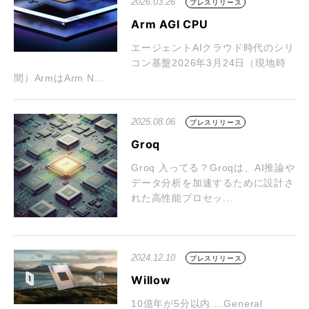
2026.03.26
プレスリリース
Arm AGI CPU
エージェントAIクラウド時代のシリ
コン基盤2026年3月24日（現地時
間）ArmはArm N...
2025.08.06
プレスリリース
Groq
Groq 入ってる？Groqは、AI推論や
データ分析を加速するために設計さ
れた高性能プロセッ...
2024.12.10
プレスリリース
Willow
10億年が5分以内 ...General