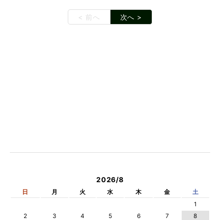
< 前へ
次へ >
2026/8
日
月
火
水
木
金
土
1
2
3
4
5
6
7
8