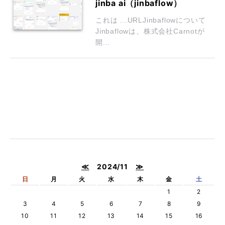
jinba ai（jinbaflow）
これは ...URLJinbaflowについて
Jinbaflowは、株式会社Carnotが
開...
≪
2024/11
≫
日
月
火
水
木
金
土
1
2
3
4
5
6
7
8
9
10
11
12
13
14
15
16