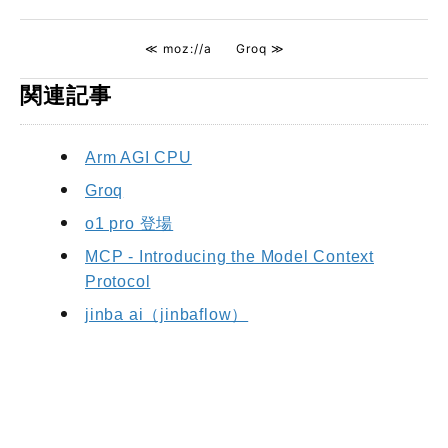
≪ moz://a
Groq ≫
関連記事
Arm AGI CPU
Groq
o1 pro 登場
MCP - Introducing the Model Context
Protocol
jinba ai（jinbaflow）