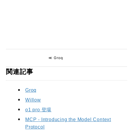
≪ Groq
関連記事
Groq
Willow
o1 pro 登場
MCP - Introducing the Model Context
Protocol