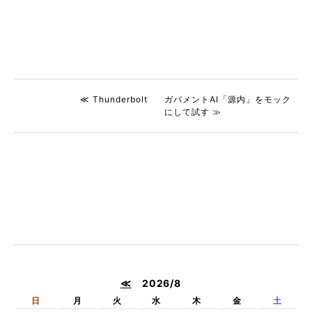
≪ Thunderbolt
ガバメントAI「源内」をモック
にして試す ≫
≪
2026/8
日
月
火
水
木
金
土