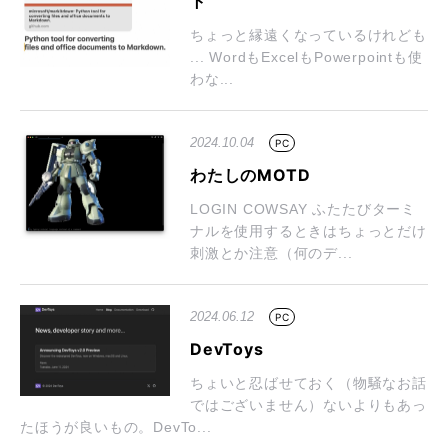
ト
ちょっと縁遠くなっているけれども
... WordもExcelもPowerpointも使
わな...
2024.10.04
PC
わたしのMOTD
LOGIN COWSAY ふたたびターミ
ナルを使用するときはちょっとだけ
刺激とか注意（何のデ...
2024.06.12
PC
DevToys
ちょいと忍ばせておく（物騒なお話
ではございません）ないよりもあっ
たほうが良いもの。DevTo...