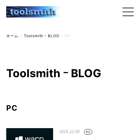
ホーム
>
Toolsmith ｰ BLOG
>
PC
Toolsmith ｰ BLOG
PC
2025.12.08
PC