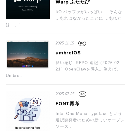
Warp ふたたび
I/O バッファがいっぱい ... そんな
.. あれはなかったことに ...あれと
は 、"...
2025.11.15
PC
umbrelOS
良い感じ .REPO 追記（2026-02-
21）OpenClawを導入。例えば、
Umbre...
2025.07.25
PC
FONT再考
Intel One Mono Typeface という
選択開発者のための新しいオープン
ソース...