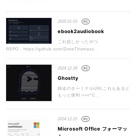
2025.01.03
PC
ebook2audiobook
これ欲しかったやつ
REPO : https://github.com/DrewThomass...
2024.12.28
PC
Ghostty
師走のターミナルURLこれもあると
もっと便利 ===^C...
2024.12.15
PC
Microsoft Office フォーマッ