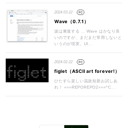
2024.03.22
PC
Wave（0.7.1）
波は漸進する ... Wave はかなり良
いのですが、まだまだ常用しないと
いうのが現実。UI...
2024.02.22
PC
figlet（ASCII art forever!）
ひたすら楽しい温故知新お試しあ
れ！ ===REPOREPO2===^C...