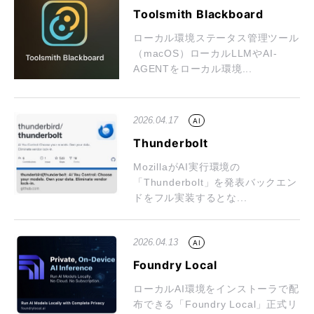
Toolsmith Blackboard
ローカル環境ステータス管理ツール
（macOS）ローカルLLMやAI-
AGENTをローカル環境...
2026.04.17
AI
Thunderbolt
MozillaがAI実行環境の
「Thunderbolt」を発表バックエン
ドをフル実装するとな...
2026.04.13
AI
Foundry Local
ローカルAI環境をインストーラで配
布できる「Foundry Local」正式リ