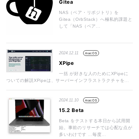
Gitea
NAS（ベア・リポジトリ）を
Gitea（OrbStack）へ極私的課題と
して「NAS（ベア...
2024.12.11
macOS
XPipe
一括 が好きな人のためにXPipeに
ついての解説XPipeは、サーバーインフラストラクチャを...
2024.11.10
macOS
15.2 Beta
Beta をテストする本日から試用開
始。事前のリサーチでは心配な点が
多いわけです ...毎度...