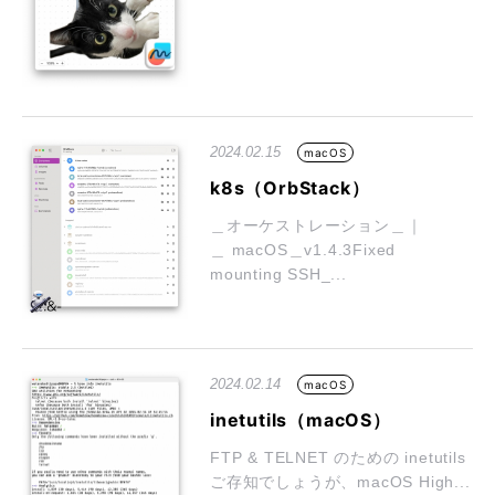
2024.02.15
macOS
k8s（OrbStack）
＿オーケストレーション＿｜
＿ macOS＿v1.4.3Fixed
mounting SSH_...
2024.02.14
macOS
inetutils（macOS）
FTP & TELNET のための inetutils
ご存知でしょうが、macOS High...