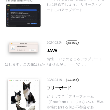
れに終始でしょう。 リリース・ノ
ートこのアップデート...
2024.03.04
macOS
JAVA
惰性 ...いまのところアップデート
はします。この先はわかりませんが ... ===^C ...
2024.03.01
macOS
フリーボード
どうして？「フリーフォーム
（Freeform）」 じゃないの。日本
市場における何か不都合があ...