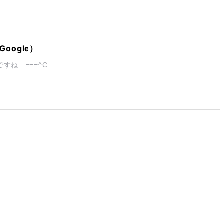
 Google）
ね . ===^C ...